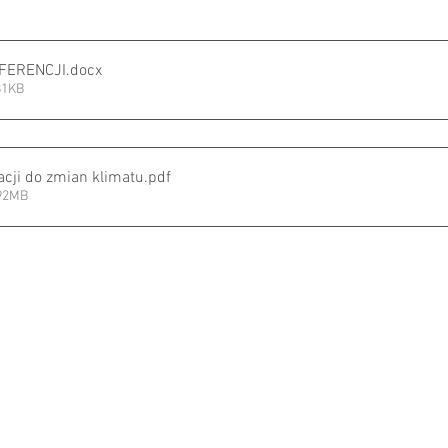
FERENCJI
.docx
81KB
acji do zmian klimatu
.pdf
.92MB