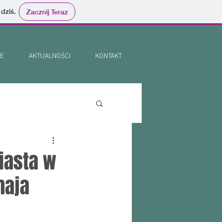
 dziś.
Zacznij Teraz
E
AKTUALNOŚCI
KONTAKT
iasta w
maja