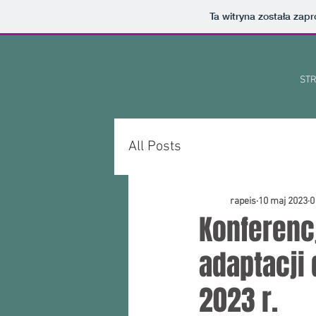
Ta witryna została za
ST
All Posts
rapeis
10 maj 2023
0
Konferenc
adaptacji 
2023 r.