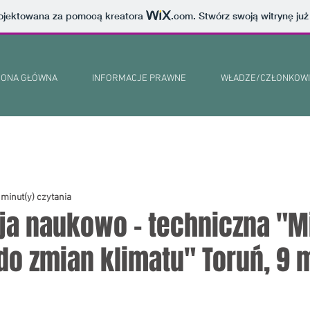
projektowana za pomocą kreatora
.com
. Stwórz swoją witrynę już
RONA GŁÓWNA
INFORMACJE PRAWNE
WŁADZE/CZŁONKOWI
 minut(y) czytania
ja naukowo - techniczna "M
do zmian klimatu" Toruń, 9 